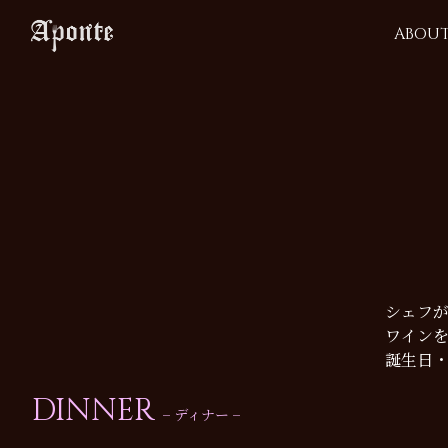
ABOU
シェフ
ワイン
誕生日
DINNER
– ディナー –