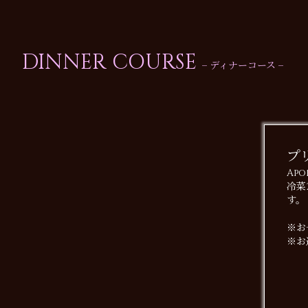
DINNER COURSE
– ディナーコース –
プ
Ap
冷菜
す。
※お
※お